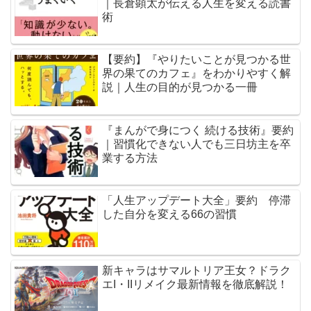
｜長倉顕太が伝える人生を変える読書
術
【要約】『やりたいことが見つかる世
界の果てのカフェ』をわかりやすく解
説｜人生の目的が見つかる一冊
『まんがで身につく 続ける技術』要約
｜習慣化できない人でも三日坊主を卒
業する方法
「人生アップデート大全」要約 停滞
した自分を変える66の習慣
新キャラはサマルトリア王女？ドラク
エI・IIリメイク最新情報を徹底解説！