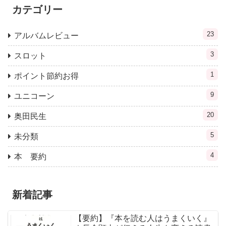
カテゴリー
23
アルバムレビュー
3
スロット
1
ポイント節約お得
9
ユニコーン
20
奥田民生
5
未分類
4
本 要約
新着記事
【要約】『本を読む人はうまくいく』