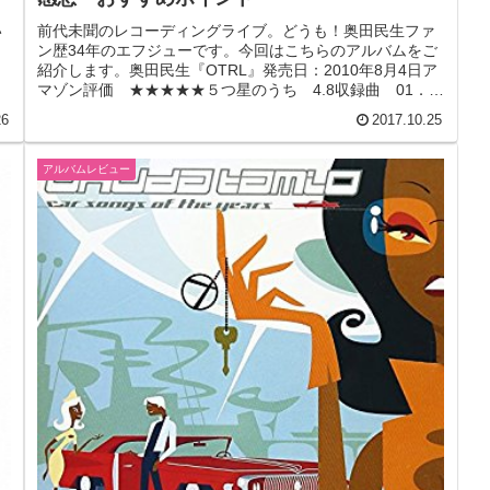
い
前代未聞のレコーディングライブ。どうも！奥田民生ファ
。
ン歴34年のエフジューです。今回はこちらのアルバムをご
紹介します。奥田民生『OTRL』発売日：2010年8月4日ア
マゾン評価 ★★★★★５つ星のうち 4.8収録曲 01．最
強のこれから 0...
26
2017.10.25
アルバムレビュー