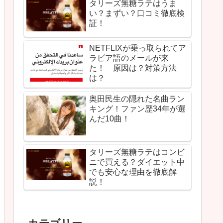
タリーズ無糖ラテはうま
い？まずい？口コミ徹底検
証！
NETFLIXが乗っ取られてア
ラビア語のメールが来
た！ 原因は？対策方法
は？
奥田民生の隠れた名曲ラン
キング！ファン歴34年が選
んだ10曲！
タリーズ無糖ラテはコンビ
ニで買える？ダイエット中
でも安心な理由を徹底解
説！