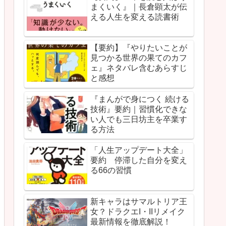
まくいく』｜長倉顕太が伝
える人生を変える読書術
【要約】『やりたいことが
見つかる世界の果てのカフ
ェ』ネタバレ含むあらすじ
と感想
『まんがで身につく 続ける
技術』要約｜習慣化できな
い人でも三日坊主を卒業す
る方法
「人生アップデート大全」
要約 停滞した自分を変え
る66の習慣
新キャラはサマルトリア王
女？ドラクエI・IIリメイク
最新情報を徹底解説！