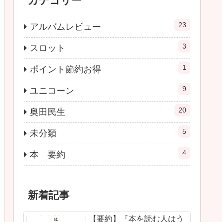
カテゴリー
23
アルバムレビュー
3
スロット
1
ポイント節約お得
9
ユニコーン
20
奥田民生
5
未分類
4
本 要約
新着記事
【要約】『本を読む人はう