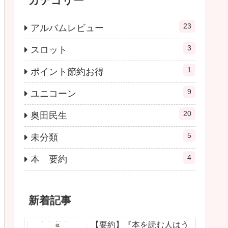
カテゴリー
23
アルバムレビュー
3
スロット
1
ポイント節約お得
9
ユニコーン
20
奥田民生
5
未分類
4
本 要約
新着記事
【要約】『本を読む人はう