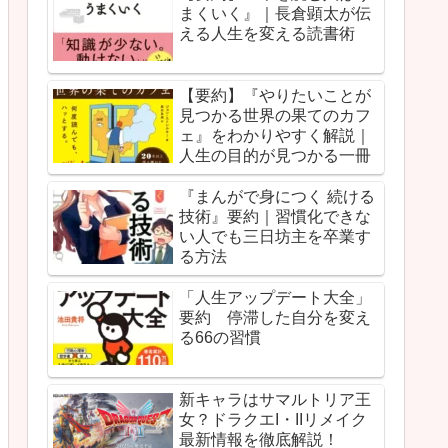
まくいく』｜長倉顕太が伝
える人生を変える読書術
【要約】『やりたいことが
見つかる世界の果てのカフ
ェ』をわかりやすく解説｜
人生の目的が見つかる一冊
『まんがで身につく 続ける
技術』要約｜習慣化できな
い人でも三日坊主を卒業す
る方法
「人生アップデート大全」
要約 停滞した自分を変え
る66の習慣
新キャラはサマルトリア王
女？ドラクエI・IIリメイク
最新情報を徹底解説！