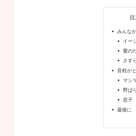
目
みんな
イー
愛の
さす
音程が
マシ
野ば
息子
最後に