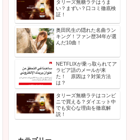
タリーズ無糖ラテはうま
い？まずい？口コミ徹底検
証！
奥田民生の隠れた名曲ラン
キング！ファン歴34年が選
んだ10曲！
NETFLIXが乗っ取られてア
ラビア語のメールが来
た！ 原因は？対策方法
は？
タリーズ無糖ラテはコンビ
ニで買える？ダイエット中
でも安心な理由を徹底解
説！