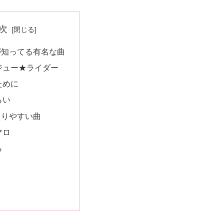
次
が知ってる有名な曲
ジュー★ライダー
ために
らい
とりやすい曲
マロ
ら